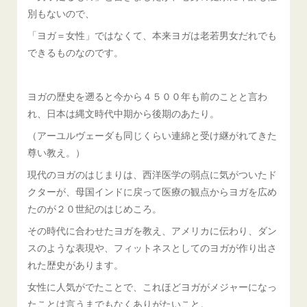
別もないので、
「ヨガ＝女性」ではなくて、本来ヨガは老若男女だれでも
できるものなのです。
ヨガの歴史を遡ると今から４５００年も前のことと言わ
れ、日本は縄文時代中期から後期のあたり。
（アーユルヴェーダも同じくらい連綿と受け継がれてきた
尊い教え。）
現代のヨガのはじまりは、西洋医学の弱点に気がついたド
クターが、母国インドに戻って医療の観点からヨガを広め
たのが２０世紀のはじめころ。
その時代に合わせたヨガを教え、アメリカに伝わり、ダン
スのような表現や、フィットネスとしてのヨガが作り出さ
れた歴史があります。
女性に人気がでたことで、これほどヨガがメジャーになっ
たことは言うまでもなくありがたいこと。