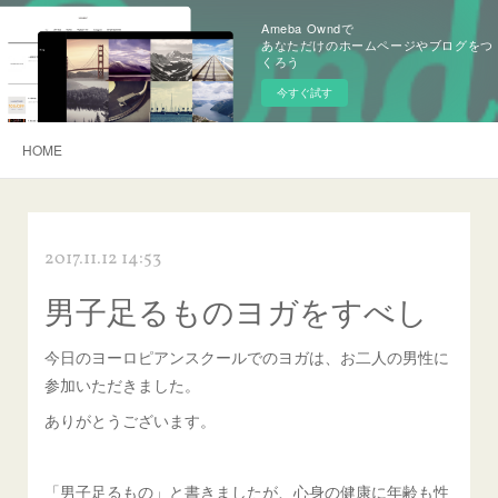
Ameba Owndで
あなただけのホームページやブログをつ
くろう
今すぐ試す
HOME
2017.11.12 14:53
男子足るものヨガをすべし
今日のヨーロピアンスクールでのヨガは、お二人の男性に
参加いただきました。
ありがとうございます。
「男子足るもの」と書きましたが、心身の健康に年齢も性