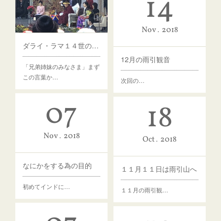
14
Nov
2018
ダライ・ラマ１４世のお話を聞いてきました
12月の雨引観音
「兄弟姉妹のみなさま」まず
この言葉か…
次回の…
07
18
Nov
2018
Oct
2018
なにかをする為の目的
１１月１１日は雨引山へ
初めてインドに…
１１月の雨引観…