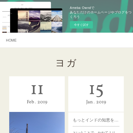
Ameba Owndで
あなただけのホームページやブログをつ
くろう
今すぐ試す
HOME
ヨガ
11
15
Feb
2019
Jan
2019
もっとインドの知恵を暮らしの中へ
ということで、かねてより