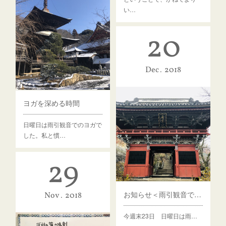
い…
20
Dec
2018
ヨガを深める時間
日曜日は雨引観音でのヨガで
した。私と慣…
29
お知らせ＜雨引観音でのヨガ＞
Nov
2018
今週末23日 日曜日は雨…