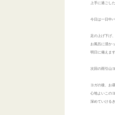
上手に過ごした
今日は一日中
足の上げ下げ
お風呂に浸か
明日に備えます
次回の雨引山ヨガ
ヨガの後、お
心地よいこの
深めていける