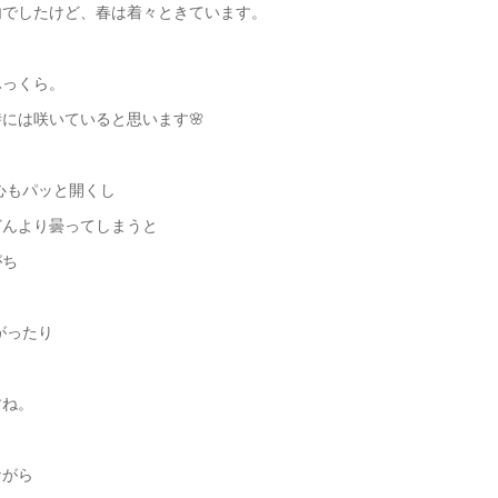
内でしたけど、春は着々ときています。
ふっくら。
には咲いていると思います🌸
心もパッと開くし
どんより曇ってしまうと
がち
がったり
すね。
ながら