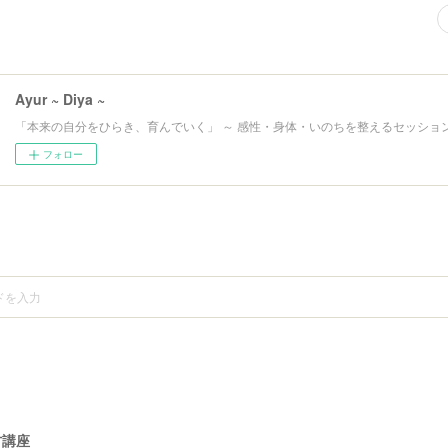
Ayur ~ Diya ~
「本来の自分をひらき、育んでいく」 ～ 感性・身体・いのちを整えるセッション
フォロー
方講座