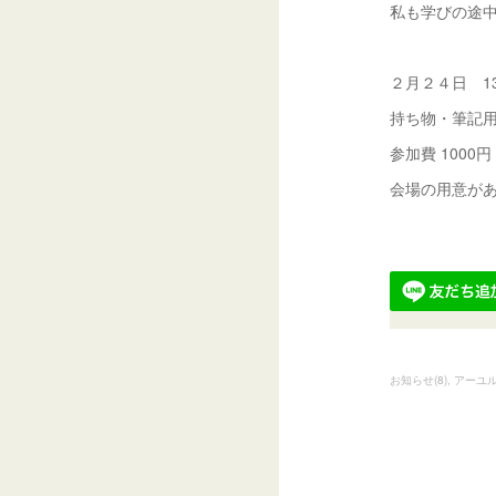
私も学びの途
２月２４日 13:0
持ち物・筆記
参加費 1000円
会場の用意が
お知らせ
(
8
)
アーユ