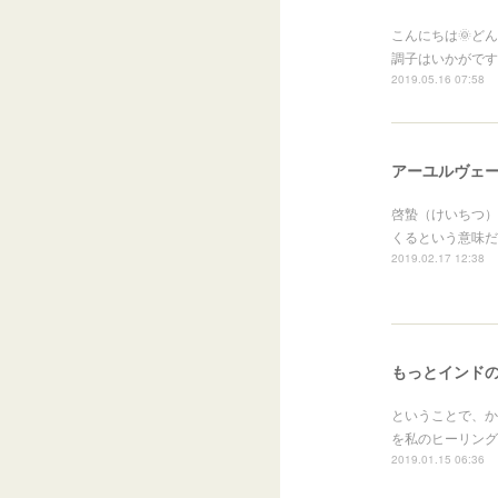
こんにちは🌞ど
調子はいかがです
2019.05.16 07:58
アーユルヴェー
啓蟄（けいちつ）
くるという意味だ
2019.02.17 12:38
もっとインド
ということで、か
を私のヒーリング
2019.01.15 06:36