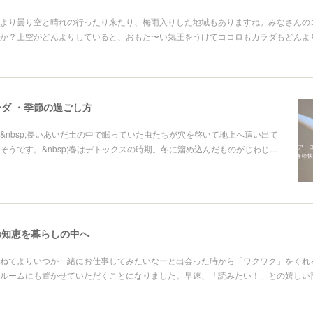
んより曇り空と晴れの行ったり来たり、梅雨入りした地域もありますね。みなさんの
か？上空がどんよりしていると、おもた〜い気圧をうけてココロもカラダもどんよ
ダ ・季節の過ごし方
&nbsp;長いあいだ土の中で眠っていた虫たちが穴を啓いて地上へ這い出て
そうです。&nbsp;春はデトックスの時期。冬に溜め込んだものがじわじ…
の知恵を暮らしの中へ
ねてよりいつか一緒にお仕事してみたいなーと出会った時から「ワクワク」をくれ
ルームにも置かせていただくことになりました。早速、「読みたい！」との嬉しい