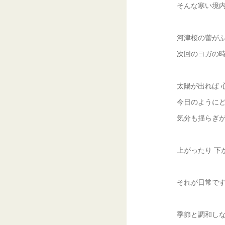
そんな寒い境
河津桜の蕾が
次回のヨガの時
太陽が出れば 
今日のように
気分も揺らぎ
上がったり 下
それが日常で
季節と調和し