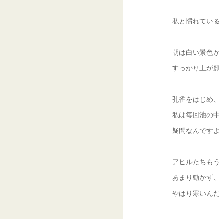
私と慣れてい
朝は白い景色
すっかり土が
孔雀をはじめ
私は毎回池の
疑問なんです
アヒルたちも
あまり動かず
やはり寒いん