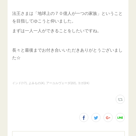
法王さまは「地球上の７０億人が一つの家族」ということ
を目指してゆこうと仰いました。
まずは一人一人ができることをしたいですね。
長々と最後までお付き合いいただきありがとうございまし
た☆
インド
(
17
)
よみもの
(
4
)
アーユルヴェーダ
(
22
)
ヨガ
(
24
)