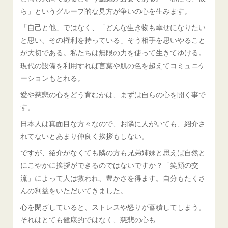
ら」というグループ的な見方が争いの心を生みます。
「自己と他」ではなく、「どんな生き物も幸せになりたい
と思い、その権利を持っている」そう相手を思いやること
が大切である。私たちは無限の力を使って生きてゆける。
現代の設備を利用すれば言葉や肌の色を超えてコミュニケ
ーションもとれる。
愛や慈悲の心をどう育むかは、まずは自らの心を開く事で
す。
日本人は真面目な方々なので、お隣に人がいても、紹介さ
れてないとあまり仲良く挨拶もしない。
ですが、紹介がなくても隣の方も兄弟姉妹と思えば自然と
にこやかに挨拶ができるのではないですか？「笑顔の交
流」によって人は救われ、豊かさを得ます。自分もたくさ
んの利益をいただいてきました。
心を閉ざしていると、ストレスや怒りが蓄積してしまう。
それはとても健康的ではなく、慈悲の心も