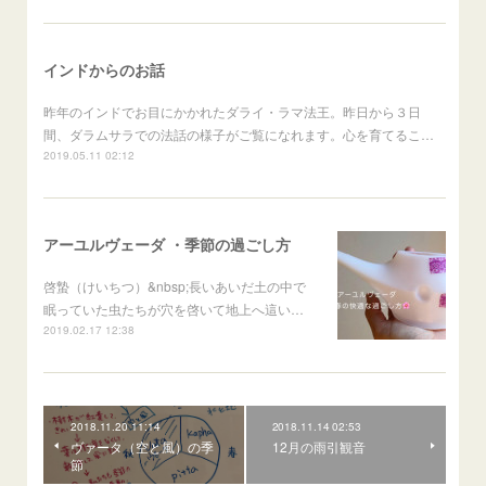
インドからのお話
昨年のインドでお目にかかれたダライ・ラマ法王。昨日から３日
間、ダラムサラでの法話の様子がご覧になれます。心を育てるこ…
2019.05.11 02:12
アーユルヴェーダ ・季節の過ごし方
啓蟄（けいちつ）&nbsp;長いあいだ土の中で
眠っていた虫たちが穴を啓いて地上へ這い…
2019.02.17 12:38
2018.11.20 11:14
2018.11.14 02:53
ヴァータ（空と風）の季
12月の雨引観音
節