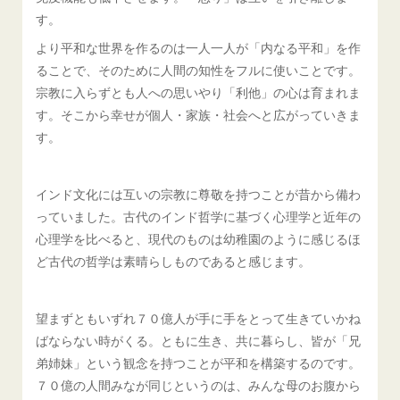
す。
より平和な世界を作るのは一人一人が「内なる平和」を作
ることで、そのために人間の知性をフルに使いことです。
宗教に入らずとも人への思いやり「利他」の心は育まれま
す。そこから幸せが個人・家族・社会へと広がっていきま
す。
インド文化には互いの宗教に尊敬を持つことが昔から備わ
っていました。古代のインド哲学に基づく心理学と近年の
心理学を比べると、現代のものは幼稚園のように感じるほ
ど古代の哲学は素晴らしものであると感じます。
望まずともいずれ７０億人が手に手をとって生きていかね
ばならない時がくる。ともに生き、共に暮らし、皆が「兄
弟姉妹」という観念を持つことが平和を構築するのです。
７０億の人間みなが同じというのは、みんな母のお腹から