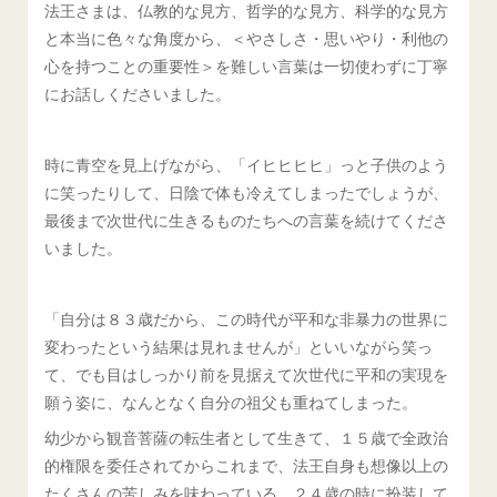
法王さまは、仏教的な見方、哲学的な見方、科学的な見方
と本当に色々な角度から、＜やさしさ・思いやり・利他の
心を持つことの重要性＞を難しい言葉は一切使わずに丁寧
にお話しくださいました。
時に青空を見上げながら、「イヒヒヒヒ」っと子供のよう
に笑ったりして、日陰で体も冷えてしまったでしょうが、
最後まで次世代に生きるものたちへの言葉を続けてくださ
いました。
「自分は８３歳だから、この時代が平和な非暴力の世界に
変わったという結果は見れませんが」といいながら笑っ
て、でも目はしっかり前を見据えて次世代に平和の実現を
願う姿に、なんとなく自分の祖父も重ねてしまった。
幼少から観音菩薩の転生者として生きて、１５歳で全政治
的権限を委任されてからこれまで、法王自身も想像以上の
たくさんの苦しみを味わっている。２４歳の時に扮装して