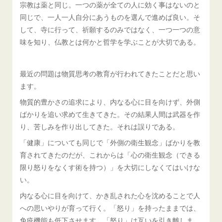
宗教は薬と同じ。一つの薬が全ての人に効く事はないのと
同じで、一人一人自分にあうものを選んで進めば良い。そ
して、寺に行って、祈願するのみではなく、一つ一つの意
味を知り、仏教とは何かと哲学を学ぶことが大切である。
最近の問題は物質思考の教育が行われてきたことだと思い
ます。
物質的豊かさの追求により、内なる心に目を向けず、外側
ばかりを追い求めて生きてきた。その結果人間は武器を作
り、苦しみを作り出してきた。それは誤りである。
「健康」についても同じで「外側の衛生観念」ばかりを教
育されてきたのだが、これからは「心の衛生観念（できる
限り怒りをなくす術を持つ）」を大切にしなくてはいけな
い。
内なる心に目を向けて、かき乱された心を沈めることで人
への思いやりが育って行く。「怒り」を持ったままでは、
免疫機能も低下させます。「怒り」は互いを引き離しま