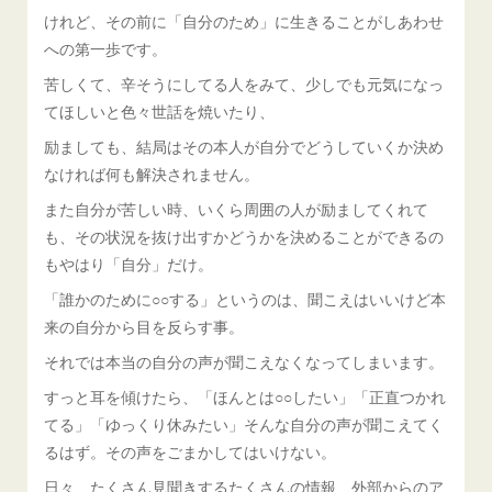
けれど、その前に「自分のため」に生きることがしあわせ
への第一歩です。
苦しくて、辛そうにしてる人をみて、少しでも元気になっ
てほしいと色々世話を焼いたり、
励ましても、結局はその本人が自分でどうしていくか決め
なければ何も解決されません。
また自分が苦しい時、いくら周囲の人が励ましてくれて
も、その状況を抜け出すかどうかを決めることができるの
もやはり「自分」だけ。
「誰かのために○○する」というのは、聞こえはいいけど本
来の自分から目を反らす事。
それでは本当の自分の声が聞こえなくなってしまいます。
すっと耳を傾けたら、「ほんとは○○したい」「正直つかれ
てる」「ゆっくり休みたい」そんな自分の声が聞こえてく
るはず。その声をごまかしてはいけない。
日々、たくさん見聞きするたくさんの情報、外部からのア