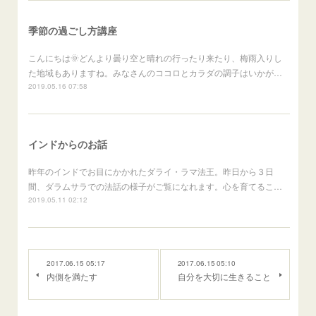
季節の過ごし方講座
こんにちは🌞どんより曇り空と晴れの行ったり来たり、梅雨入りし
た地域もありますね。みなさんのココロとカラダの調子はいかが…
2019.05.16 07:58
インドからのお話
昨年のインドでお目にかかれたダライ・ラマ法王。昨日から３日
間、ダラムサラでの法話の様子がご覧になれます。心を育てるこ…
2019.05.11 02:12
2017.06.15 05:17
2017.06.15 05:10
内側を満たす
自分を大切に生きること