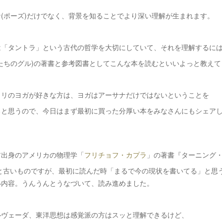
(ポーズ)だけでなく、背景を知ることでより深い理解が生まれます。
は「タントラ」という古代の哲学を大切にしていて、それを理解するに
たちのグル)の著書と参考図書としてこんな本を読むといいよっと教えて
カリのヨガが好きな方は、ヨガはアーサナだけではないということを
ると思うので、今日はまず最初に買った分厚い本をみなさんにもシェア
ア出身のアメリカの物理学「
フリチョフ・カプラ
」の著書『ターニング
年と古いものですが、最初に読んだ時「まるで今の現状を書いてる」と思
い内容。うんうんとうなづいて、読み進めました。
ルヴェーダ、東洋思想は感覚派の方はスッと理解できるけど、