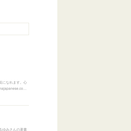
覧になれます。心
panese.co…
るゆみさんの著書