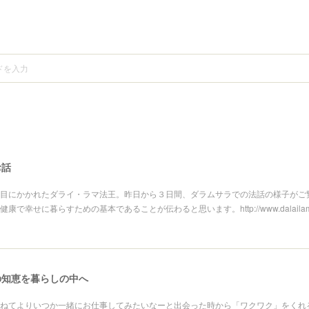
お話
目にかかれたダライ・ラマ法王。昨日から３日間、ダラムサラでの法話の様子がご
で幸せに暮らすための基本であることが伝わると思います。http://www.dalailamaja
の知恵を暮らしの中へ
ねてよりいつか一緒にお仕事してみたいなーと出会った時から「ワクワク」をくれ