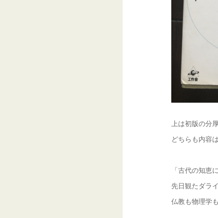
上は初版の分
どちらも内容
「古代の知恵
先日観たダラ
仏教も物理学