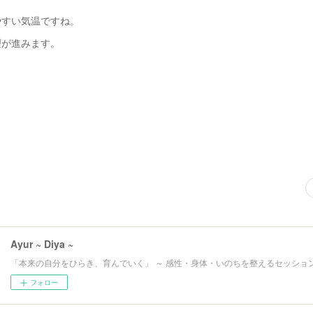
やすい気温ですね。
理が進みます。
Ayur ~ Diya ~
「本来の自分をひらき、育んでいく」 ～ 感性・身体・いのちを整えるセッション
フォロー