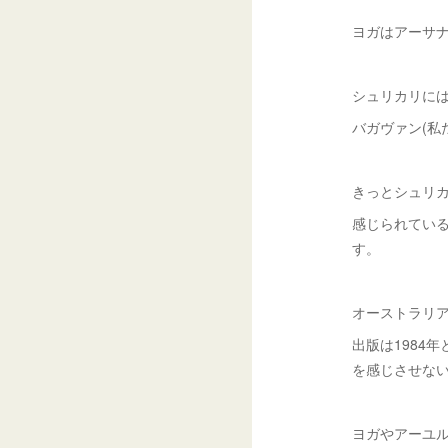
ヨガはアーサナ
シュリカリに
バガヴァン(私
きっとシュリ
感じられてい
す。
オーストラリ
出版は1984
を感じさせな
ヨガやアーユ