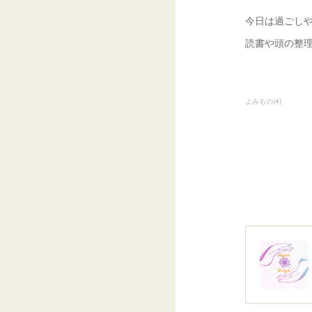
今日は過ごし
読書や頭の整
よみもの
(
4
)